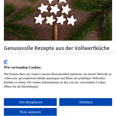
Genussvolle Rezepte aus der Vollwertküche
Christian Strempel
Wir verwenden Cookies
Wir können diese zur Analyse unserer Besucherdaten platzieren, um unsere Webseite zu
verbessern, personalisierte Inhalte anzuzeigen und Ihnen ein großartiges Webseiten-
Erlebnis zu bieten. Für weitere Informationen zu den von uns verwendeten Cookies
WEITERE ARTIKEL LADEN
öffnen Sie die Einstellungen.
zurück
Alle akzeptieren
Ablehnen
Copyright © 2026 UmspannwerX Zukunft GmbH
Nein, anpassen