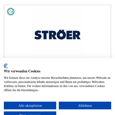
Ströer SE & Co. KGaA
Wir verwenden Cookies
Wir können diese zur Analyse unserer Besucherdaten platzieren, um unsere Webseite zu
verbessern, personalisierte Inhalte anzuzeigen und Ihnen ein großartiges Webseiten-
Erlebnis zu bieten. Für weitere Informationen zu den von uns verwendeten Cookies
1
2
…
5
öffnen Sie die Einstellungen.
Alle akzeptieren
Ablehnen
Copyright © 2026 UmspannwerX Zukunft GmbH