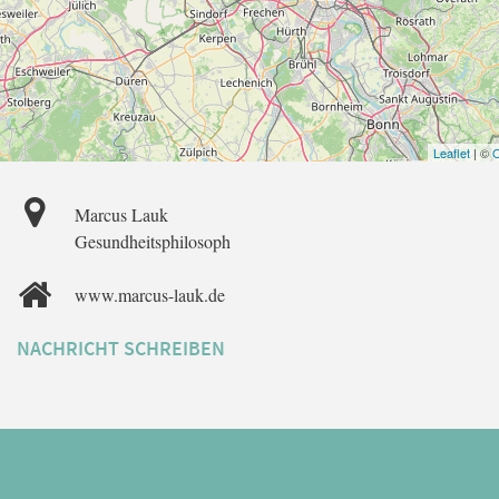
Leaflet
| ©
O
Marcus Lauk
Gesundheitsphilosoph
www.marcus-lauk.de
NACHRICHT SCHREIBEN