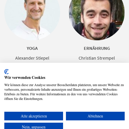
YOGA
ERNÄHRUNG
Alexander Stiepel
Christian Strempel
Wir verwenden Cookies
Wir können diese zur Analyse unserer Besucherdaten platzieren, um unsere Webseite zu
verbessern, personalisierte Inhalte anzuzeigen und Ihnen ein großartiges Webseiten-
Erlebnis zu bieten. Für weitere Informationen zu den von uns verwendeten Cookies
öffnen Sie die Einstellungen.
Alle akzeptieren
Ablehnen
Copyright © 2026 UmspannwerX Zukunft GmbH
Nein, anpassen