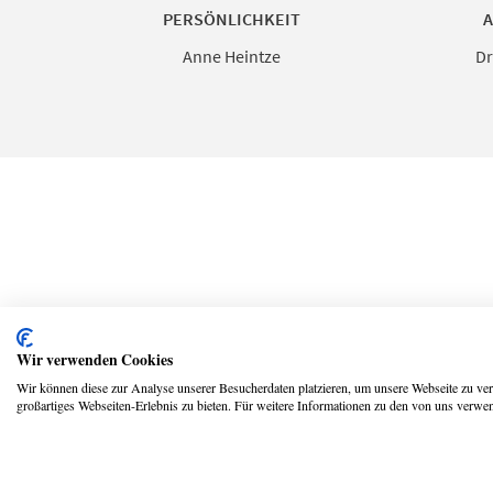
PERSÖNLICHKEIT
A
Anne Heintze
Dr
Wir verwenden Cookies
Copyright © 2026 UmspannwerX Zukunft GmbH
Wir können diese zur Analyse unserer Besucherdaten platzieren, um unsere Webseite zu verb
großartiges Webseiten-Erlebnis zu bieten. Für weitere Informationen zu den von uns verwen