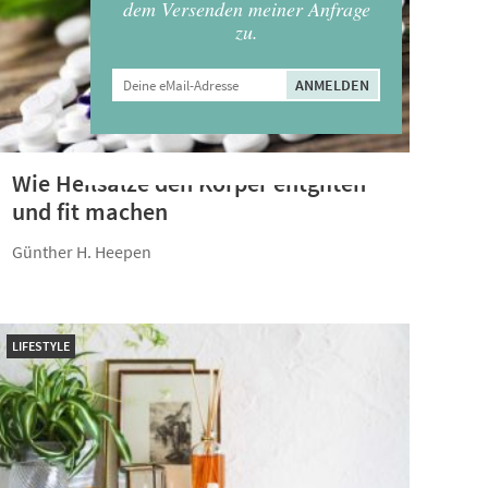
dem Versenden meiner Anfrage
zu.
Wie Heilsalze den Körper entgiften
und fit machen
Günther H. Heepen
LIFESTYLE