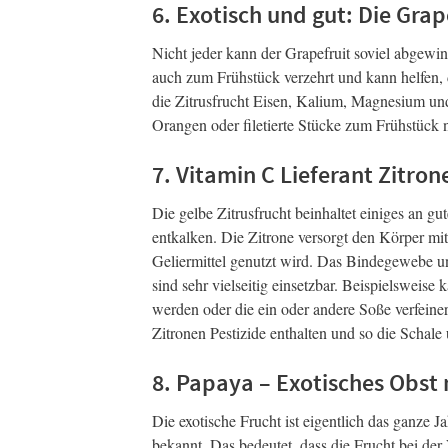
6. Exotisch und gut: Die Grap
Nicht jeder kann der Grapefruit soviel abgewin
auch zum Frühstück verzehrt und kann helfen, d
die Zitrusfrucht Eisen, Kalium, Magnesium un
Orangen oder filetierte Stücke zum Frühstück 
7. Vitamin C Lieferant Zitron
Die gelbe Zitrusfrucht beinhaltet einiges an g
entkalken. Die Zitrone versorgt den Körper mi
Geliermittel genutzt wird. Das Bindegewebe un
sind sehr vielseitig einsetzbar. Beispielsweis
werden oder die ein oder andere Soße verfein
Zitronen Pestizide enthalten und so die Schal
8. Papaya – Exotisches Obst 
Die exotische Frucht ist eigentlich das ganze Ja
bekannt. Das bedeutet, dass die Frucht bei de