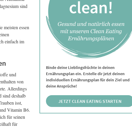
Magnesium sind
ie meisten essen
einen
ch einfach im
en
Binde deine Lieblingsfrüchte in deinen
Ernährungsplan ein. Erstelle dir jetzt deinen
toffe und
individuellen Ernährungsplan für dein Ziel und
enthalten von
deine Ansprüche!
rte. Allerdings
 sind deshalb
JETZT CLEAN EATING STARTEN
rauben isst,
 und Vitamin B6.
ich für seinen
ilhaft für