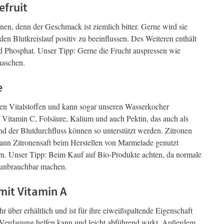
efruit
nen, denn der Geschmack ist ziemlich bitter. Gerne wird sie
en Blutkreislauf positiv zu beeinflussen. Des Weiteren enthält
d Phosphat. Unser Tipp: Gerne die Frucht auspressen wie
naschen.
e
uten Vitalstoffen und kann sogar unseren Wasserkocher
t Vitamin C, Folsäure, Kalium und auch Pektin, das auch als
d der Blutdurchfluss können so unterstützt werden. Zitronen
e kann Zitronensaft beim Herstellen von Marmelade genutzt
ern. Unser Tipp: Beim Kauf auf Bio-Produkte achten, da normale
e unbrauchbar machen.
mit Vitamin A
hr über erhältlich und ist für ihre eiweißspaltende Eigenschaft
r Verdauung helfen kann und leicht abführend wirkt. Außerdem