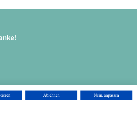
anke!
tieren
Ablehnen
Nein, anpassen
Datenschutz
Impressum