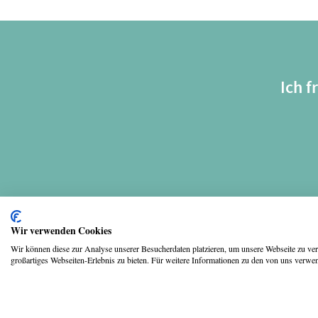
Ich 
Wir verwenden Cookies
Copyright © 2026 UmspannwerX Zukunft GmbH
Wir können diese zur Analyse unserer Besucherdaten platzieren, um unsere Webseite zu verb
großartiges Webseiten-Erlebnis zu bieten. Für weitere Informationen zu den von uns verwen