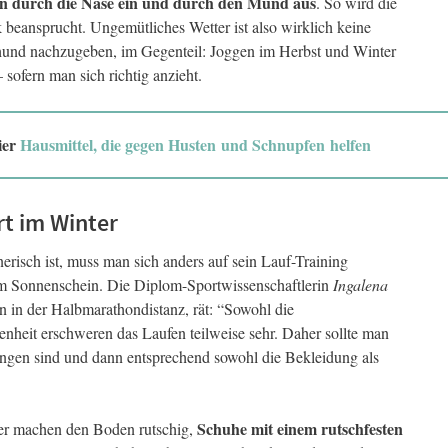
n durch die Nase ein und durch den Mund aus
. So wird die
 beansprucht. Ungemütliches Wetter ist also wirklich keine
und nachzugeben, im Gegenteil: Joggen im Herbst und Winter
sofern man sich richtig anzieht.
ier
Hausmittel, die gegen Husten und Schnupfen helfen
rt im Winter
risch ist, muss man sich anders auf sein Lauf-Training
em Sonnenschein. Die Diplom-Sportwissenschaftlerin
Ingalena
 in der Halbmarathondistanz, rät: “Sowohl die
nheit erschweren das Laufen teilweise sehr. Daher sollte man
ungen sind und dann entsprechend sowohl die Bekleidung als
Schuhe mit einem rutschfesten
ter machen den Boden rutschig,