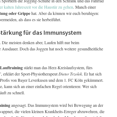
n Sportlern die Jogging-Schuhe in den Schrank und das Fahrrad
er kalten Jahreszeit vor die Haustür zu gehen
. Manch einer
ltung oder Grippe
hat. Aber da können wir euch beruhigen:
ermeiden, als dass es sie herbeiführt.
Stärkung für das Immunsystem
. Die meisten denken aber, Laufen hilft nur beim
ne Ausdauer. Doch das Joggen hat noch weitere gesundheitliche
Lauftraining
stärkt man das Herz-Kreislaufsystem, fürs
 erklärt der Sport-Physiotherapeut
Dieter Trzolek
. Er hat sich
l-Profis von Bayer Leverkusen und dem 1. FC Köln gekümmert.
lte, kann sich an einer einfachen Regel orientieren: Wer sich
äuft zu schnell.
aining
angesagt. Das Immunsystem wird bei Bewegung an der
gewappnet, die vielen kleinen Krankheits-Erreger abzuwehren, die