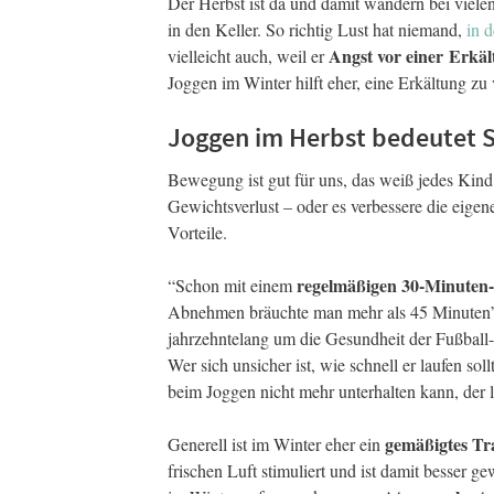
Der Herbst ist da und damit wandern bei viele
in den Keller. So richtig Lust hat niemand,
in d
Angst vor einer Erkä
vielleicht auch, weil er
Joggen im Winter hilft eher, eine Erkältung zu v
Joggen im Herbst bedeutet 
Bewegung ist gut für uns, das weiß jedes Kind
Gewichtsverlust – oder es verbessere die eige
Vorteile.
regelmäßigen 30-Minuten-
“Schon mit einem
Abnehmen bräuchte man mehr als 45 Minuten”,
jahrzehntelang um die Gesundheit der Fußbal
Wer sich unsicher ist, wie schnell er laufen sol
beim Joggen nicht mehr unterhalten kann, der l
gemäßigtes Tr
Generell ist im Winter eher ein
frischen Luft stimuliert und ist damit besser 