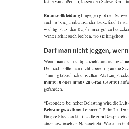
Kälte von außen ab, lassen den Schweiß von i
Baumwollkleidung
hingegen gibt den Schweiß
auch trotz regenabweisender Jacke feucht mac
wichtig ist es, den Kopf immer gut zu bedecke
Winter schließlich bleiben, wo sie hingehört.
Darf man nicht joggen, wenn e
Wenn man sich richtig anzieht und richtig atme
Dennoch sollte man nicht übereifrig an die S
Training tatsächlich einstellen. Als Langstrec
minus 10 oder minus 20 Grad Celsius
Laufwe
gefährden.
“Besonders bei hoher Belastung wird die Luft 
Belastungs-Asthma
kommen.” Beim Laufen i
längere Strecken läuft, sollte zum Beispiel e
einen erwünschten Nebeneffekt: Wer auch in der