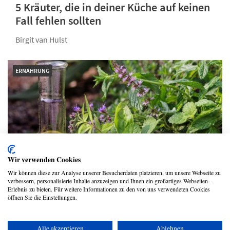
5 Kräuter, die in deiner Küche auf keinen
Fall fehlen sollten
Birgit van Hulst
ERNÄHRUNG
Wir verwenden Cookies
Wir können diese zur Analyse unserer Besucherdaten platzieren, um unsere Webseite zu
verbessern, personalisierte Inhalte anzuzeigen und Ihnen ein großartiges Webseiten-
Erlebnis zu bieten. Für weitere Informationen zu den von uns verwendeten Cookies
Wo die wilden Kräuter wachsen
öffnen Sie die Einstellungen.
Sylvia Emmy Gramatke
Alle akzeptieren
Ablehnen