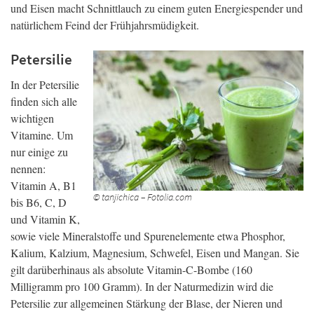
und Eisen macht Schnittlauch zu einem guten Energiespender und
natürlichem Feind der Frühjahrsmüdigkeit.
Petersilie
In der Petersilie
finden sich alle
wichtigen
Vitamine. Um
nur einige zu
nennen:
Vitamin A, B1
© tanjichica – Fotolia.com
bis B6, C, D
und Vitamin K,
sowie viele Mineralstoffe und Spurenelemente etwa Phosphor,
Kalium, Kalzium, Magnesium, Schwefel, Eisen und Mangan. Sie
gilt darüberhinaus als absolute Vitamin-C-Bombe (160
Milligramm pro 100 Gramm). In der Naturmedizin wird die
Petersilie zur allgemeinen Stärkung der Blase, der Nieren und