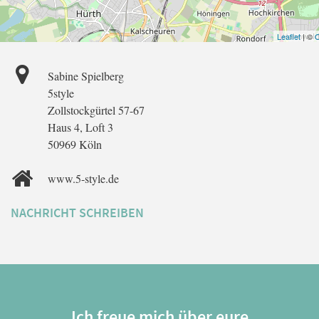
Leaflet
| ©
O
Sabine Spielberg
5style
Zollstockgürtel 57-67
Haus 4, Loft 3
50969 Köln
www.5-style.de
NACHRICHT SCHREIBEN
Ich freue mich über eure