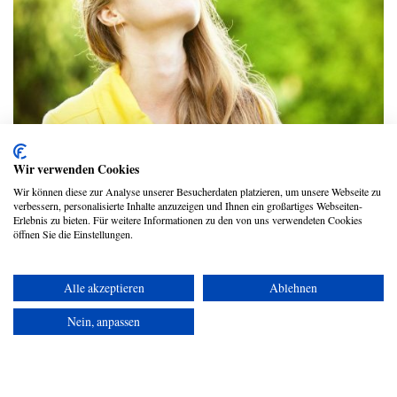
Mit diesen 3 Atemübungen beruhigst du
Wir verwenden Cookies
deine Nerven
Wir können diese zur Analyse unserer Besucherdaten platzieren, um unsere Webseite zu
verbessern, personalisierte Inhalte anzuzeigen und Ihnen ein großartiges Webseiten-
evidero Redaktion
Erlebnis zu bieten. Für weitere Informationen zu den von uns verwendeten Cookies
öffnen Sie die Einstellungen.
Alle akzeptieren
Ablehnen
Copyright © 2026 UmspannwerX Zukunft GmbH
Nein, anpassen