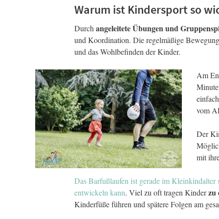
Warum ist Kindersport so wi
angeleitete Übungen und Gruppenspi
Durch
und Koordination. Die regelmäßige Bewegung f
und das Wohlbefinden der Kinder.
Am End
Minute
einfac
vom Al
Der Ki
Möglic
mit ihr
Das Barfußlaufen ist gerade im Kleinkindalter 
zu 
entwickeln kann
. Viel zu oft tragen Kinder
Kinderfüße führen und spätere Folgen am ges