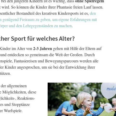
ohne Spielregeln
bei den jüngeren Kindern ist es wichtig, dass
t wird. So können die Kinder ihrer Phantasie freien Lauf lassen.
entlicher Bestandteil des kreativen Kindersports ist es,
den
n genügend Freiraum zu geben, um eigene Erfahrungen mit
rper und den Lehrgegenständen zu machen
.
her Sport für welches Alter?
2-3 Jahren
 Kinder im Alter von
gehen mit Hilfe der Eltern auf
 und entdecken so gemeinsam die Welt der Großen. Durch
nspiele, Fantasiereisen und Bewegungsparcours werden alle
er Kinder angesprochen, um sie bei der Entwicklung ihrer
tützen.
 der allgemeinen
e Möglichkeiten, diese
lichkeits-, Reaktions-
rs und Stopptänze
r Wurfspiele.