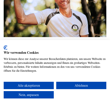
“Natürlich Sein” – Der TV Moderator
Felix Klemme verrät seine Geheimnisse
Wir verwenden Cookies
für ein natürliches Leben
Wir können diese zur Analyse unserer Besucherdaten platzieren, um unsere Webseite zu
verbessern, personalisierte Inhalte anzuzeigen und Ihnen ein großartiges Webseiten-
Felix Klemme
Erlebnis zu bieten. Für weitere Informationen zu den von uns verwendeten Cookies
öffnen Sie die Einstellungen.
Alle akzeptieren
Ablehnen
Copyright © 2026 UmspannwerX Zukunft GmbH
Nein, anpassen