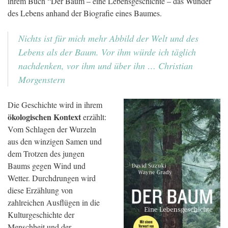
ihrem Buch “Der Baum – eine Lebensgeschichte – das Wunder
des Lebens anhand der Biografie eines Baumes.
Nichts ist für mich mehr Abbild der Welt und des
Lebens als der Baum. Vor ihm würde ich täglich
nachdenken, vor ihm und über ihn … Christian
Morgenstern
Die Geschichte wird in ihrem
ökologischen Kontext
erzählt:
Vom Schlagen der Wurzeln
aus den winzigen Samen und
dem Trotzen des jungen
Baums gegen Wind und
Wetter. Durchdrungen wird
diese Erzählung von
zahlreichen Ausflügen in die
Kulturgeschichte der
Menschheit und der