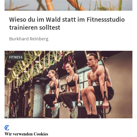
Wieso du im Wald statt im Fitnessstudio
trainieren solltest
Burkhard Reinberg
FITNESS
Das intensive Ganzkörper-Trainingsgerät
Wir verwenden Cookies