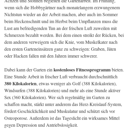
Ächzen und Stöhnen begleiten die Gartenarbeit. Im Frühling,
wenn sich die Hobbygärtner nach monatelangem erzwungenem
Nichtstun wieder an der Arbeit machen, aber auch im Sommer
beim Heckenschnitt und im Herbst beim Umpflanzen muss die
Lust am befriedigenden Tun an der frischen Luft zuweilen mit
Schmerzen bezahlt werden. Bei dem einen streikt der Rücken, bei
dem anderen verweigern sich die Knie, vom Muskelkater nach
den ersten Garteneinsätzen ganz zu schweigen: Graben, Jäten
oder Hacken fallen mit den Jahren immer schwerer.
kostenloses Fitnessprogramm
Dabei kann der Garten ein
bieten.
Eine Stunde Arbeit in frischer Luft verbraucht durchschnittlich
380 Kilokalorien
, etwas weniger als Golf (388 Kilokalorien),
Windsurfen (388 Kilokalorien) und mehr als eine Stunde aktiver
Sex (360 Kilokalorien). Wer sich regelmäßig im Garten zu
schaffen macht, stärkt unter anderem das Herz-Kreis­lauf-Sys­tem,
fördert Geschicklichkeit und Muskulatur und schützt sich vor
Osteoporose. Außerdem ist das Tageslicht ein wirksames Mittel
gegen Depression und Antriebslosigkeit.