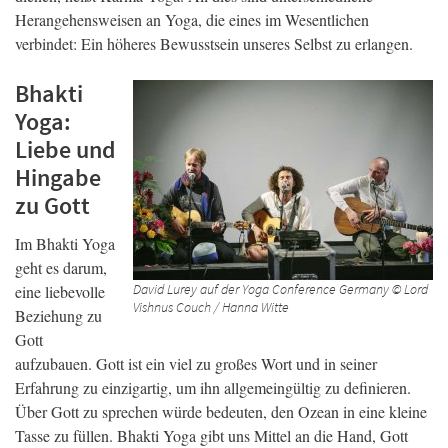
Herangehensweisen an Yoga, die eines im Wesentlichen
verbindet: Ein höheres Bewusstsein unseres Selbst zu erlangen.
Bhakti
Yoga:
Liebe und
Hingabe
zu Gott
Im Bhakti Yoga
geht es darum,
David Lurey auf der Yoga Conference Germany © Lord
eine liebevolle
Vishnus Couch / Hanna Witte
Beziehung zu
Gott
aufzubauen. Gott ist ein viel zu großes Wort und in seiner
Erfahrung zu einzigartig, um ihn allgemeingültig zu definieren.
Über Gott zu sprechen würde bedeuten, den Ozean in eine kleine
Tasse zu füllen. Bhakti Yoga gibt uns Mittel an die Hand, Gott