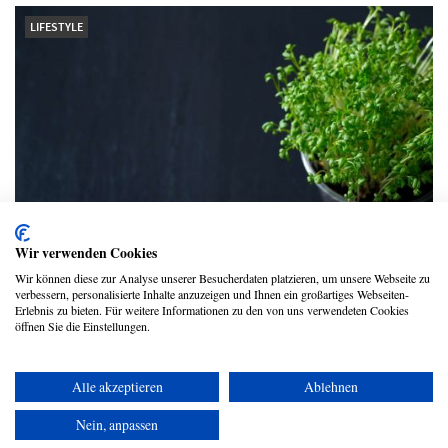
LIFESTYLE
Wir verwenden Cookies
Salat und Kresse auf der Fensterbank
Wir können diese zur Analyse unserer Besucherdaten platzieren, um unsere Webseite zu
verbessern, personalisierte Inhalte anzuzeigen und Ihnen ein großartiges Webseiten-
Janine Otto
Erlebnis zu bieten. Für weitere Informationen zu den von uns verwendeten Cookies
öffnen Sie die Einstellungen.
Alle akzeptieren
Ablehnen
Copyright © 2026 UmspannwerX Zukunft GmbH
Nein, anpassen