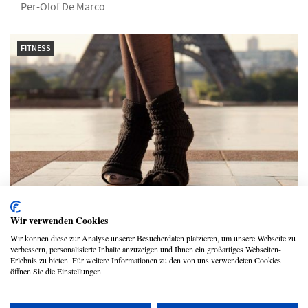
Per-Olof De Marco
FITNESS
Warum Fußtraining so wichtig für den
Wir verwenden Cookies
ganzen Körper ist
Wir können diese zur Analyse unserer Besucherdaten platzieren, um unsere Webseite zu
verbessern, personalisierte Inhalte anzuzeigen und Ihnen ein großartiges Webseiten-
Alexandra Majer
Erlebnis zu bieten. Für weitere Informationen zu den von uns verwendeten Cookies
öffnen Sie die Einstellungen.