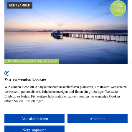
ACHTSAMKEIT
Präsent sein! Wie wir mit Achtsamkeit
Wir verwenden Cookies
ganz im Hier und Jetzt sein können
Wir können diese zur Analyse unserer Besucherdaten platzieren, um unsere Webseite zu
verbessern, personalisierte Inhalte anzuzeigen und Ihnen ein großartiges Webseiten-
Sabine Keßel
Erlebnis zu bieten. Für weitere Informationen zu den von uns verwendeten Cookies
öffnen Sie die Einstellungen.
Alle akzeptieren
Ablehnen
Copyright © 2026 UmspannwerX Zukunft GmbH
Nein, anpassen