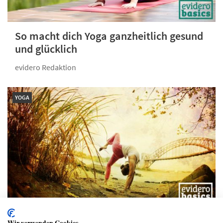
So macht dich Yoga ganzheitlich gesund
und glücklich
evidero Redaktion
YOGA
So macht dich das Grundlagen-Yoga