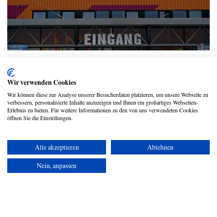
Projekt Gut Holz – bei Hornbach
Volker Eidems
Wir verwenden Cookies
Wir können diese zur Analyse unserer Besucherdaten platzieren, um unsere Webseite zu
verbessern, personalisierte Inhalte anzuzeigen und Ihnen ein großartiges Webseiten-
Erlebnis zu bieten. Für weitere Informationen zu den von uns verwendeten Cookies
öffnen Sie die Einstellungen.
WEITERE ARTIKEL LADEN
Alle akzeptieren
Ablehnen
Copyright © 2026 UmspannwerX Zukunft GmbH
Nein, anpassen