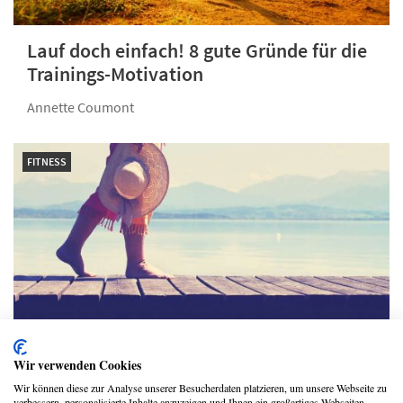
Lauf doch einfach! 8 gute Gründe für die
Trainings-Motivation
Annette Coumont
FITNESS
Wir verwenden Cookies
10 Gründe, Barfußlaufen auszuprobieren
Wir können diese zur Analyse unserer Besucherdaten platzieren, um unsere Webseite zu
verbessern, personalisierte Inhalte anzuzeigen und Ihnen ein großartiges Webseiten-