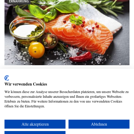
ERNÄHRUNG
10 Lebensmittel, die gegen
Entzündungen helfen und das
Wir verwenden Cookies
Immunsystem stärken
Wir können diese zur Analyse unserer Besucherdaten platzieren, um unsere Webseite zu
verbessern, personalisierte Inhalte anzuzeigen und Ihnen ein großartiges Webseiten-
evidero Redaktion
Erlebnis zu bieten. Für weitere Informationen zu den von uns verwendeten Cookies
öffnen Sie die Einstellungen.
Alle akzeptieren
Ablehnen