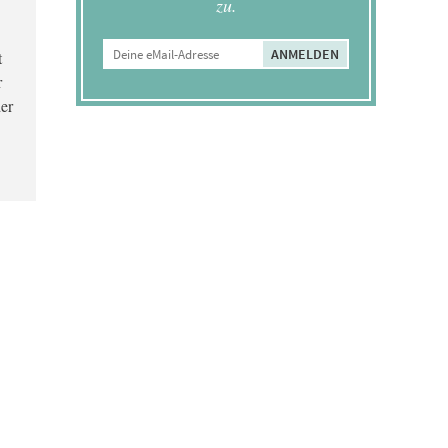
zu.
t
r
er