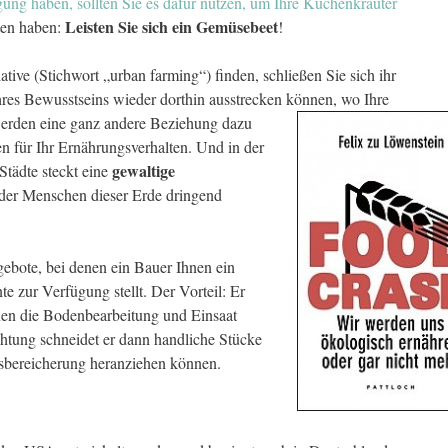
gung haben, sollten Sie es dafür nutzen, um Ihre Küchenkräuter
Leisten Sie sich ein Gemüsebeet
ten haben:
!
tive (Stichwort „urban farming“) finden, schließen Sie sich ihr
hres Bewusstseins wieder dorthin ausstrecken können, wo Ihre
werden eine ganz andere Beziehung dazu
en für Ihr Ernährungsverhalten. Und in der
gewaltige
Städte steckt eine
g der Menschen dieser Erde dringend
bote, bei denen ein Bauer Ihnen ein
te zur Verfügung stellt. Der Vorteil: Er
nen die Bodenbearbeitung und Einsaat
htung schneidet er dann handliche Stücke
gsbereicherung heranziehen können.