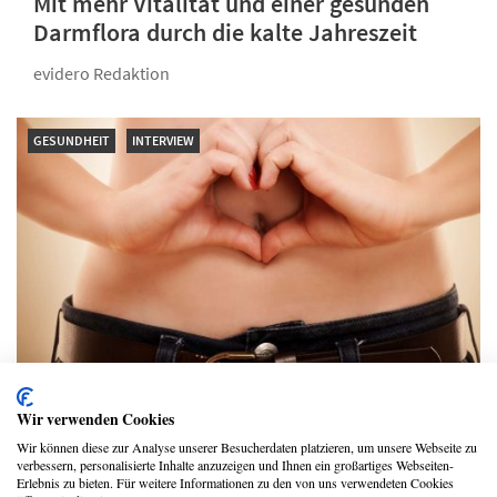
Mit mehr Vitalität und einer gesunden
Darmflora durch die kalte Jahreszeit
evidero Redaktion
GESUNDHEIT
INTERVIEW
Warum unsere Darmbakterien über
Wir verwenden Cookies
unsere Wunschfigur entscheiden
Wir können diese zur Analyse unserer Besucherdaten platzieren, um unsere Webseite zu
verbessern, personalisierte Inhalte anzuzeigen und Ihnen ein großartiges Webseiten-
Prof. Dr. Michaela Axt-Gadermann
Erlebnis zu bieten. Für weitere Informationen zu den von uns verwendeten Cookies