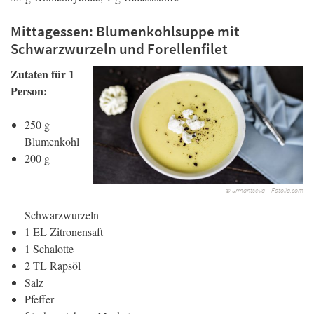
Mittagessen: Blumenkohlsuppe mit
Schwarzwurzeln und Forellenfilet
Zutaten für 1
Person:
250 g
Blumenkohl
200 g
© urmantseva – Fotolia.com
Schwarzwurzeln
1 EL Zitronensaft
1 Schalotte
2 TL Rapsöl
Salz
Pfeffer