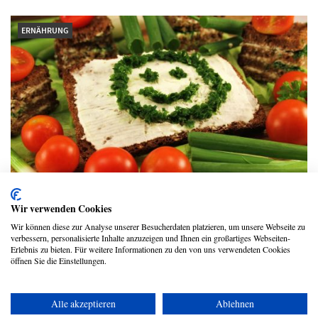
ERNÄHRUNG
Ein Wegweiser für eine gesunde und
Wir verwenden Cookies
abwechslungsreiche Ernährung
Wir können diese zur Analyse unserer Besucherdaten platzieren, um unsere Webseite zu
verbessern, personalisierte Inhalte anzuzeigen und Ihnen ein großartiges Webseiten-
Christian Strempel
Erlebnis zu bieten. Für weitere Informationen zu den von uns verwendeten Cookies
öffnen Sie die Einstellungen.
Alle akzeptieren
Ablehnen