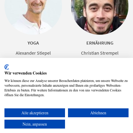
YOGA
ERNÄHRUNG
Alexander Stiepel
Christian Strempel
Wir verwenden Cookies
Wir können diese zur Analyse unserer Besucherdaten platzieren, um unsere Webseite zu
verbessern, personalisierte Inhalte anzuzeigen und Ihnen ein großartiges Webseiten-
Erlebnis zu bieten. Für weitere Informationen zu den von uns verwendeten Cookies
öffnen Sie die Einstellungen.
Alle akzeptieren
Ablehnen
Copyright © 2026 UmspannwerX Zukunft GmbH
Nein, anpassen