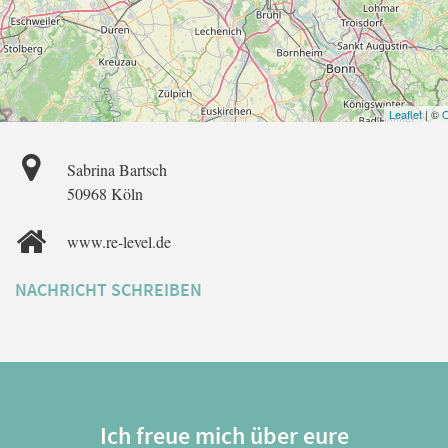
Leaflet
| ©
O
Sabrina Bartsch
50968 Köln
www.re-level.de
NACHRICHT SCHREIBEN
Ich freue mich über eure