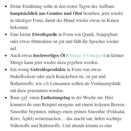
Deine Ernährung sollte in den ersten Tagen des Aufbaus
hauptsächlich aus Gemüse und Obst
bestehen, jetzt wieder
in stückiger Form, damit der Mund wieder etwas zu Kauen
bekommt.
Eiweißquelle
Eine kleine
in Form von Quark, Sojajoghurt
oder etwas Hüttenkäse ist gut und füllt die Speicher wieder
auf.
hochwertiges Öl
Auch etwas
(
Omega 3/ Omega 6
) in kleiner
Menge kann jetzt wieder dazu gegeben werden.
Getreideprodukte
Ein wenig
in Form von etwas
Haferflocken/ oder auch Knäckebrot etc. ist gut und
Ballaststoffe, wie z.b Leinsamen sollten als Verdauungshilfe
mit dazu genommen werden.
Entlastungstag
Baue ggf. einen
in der Woche ein. Hier
könntest du zum Beispiel morgens mit einem leckeren Beeren-
Smoothie beginnen, mittags einen grünen Smoothie (Feldsalat,
Kiwi, Äpfel) weitermachen… das macht satt, liefert wichtige
Nährstoffe und Ballststoffe. Und abends könnte es eine