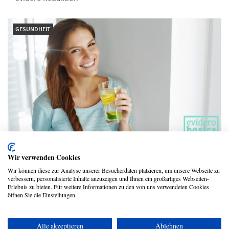
GESUNDHEIT
Ist eine Fastenkur wirklich zum
Wir verwenden Cookies
Abnehmen geeignet?
Wir können diese zur Analyse unserer Besucherdaten platzieren, um unsere Webseite zu
verbessern, personalisierte Inhalte anzuzeigen und Ihnen ein großartiges Webseiten-
evidero Redaktion
Erlebnis zu bieten. Für weitere Informationen zu den von uns verwendeten Cookies
öffnen Sie die Einstellungen.
Alle akzeptieren
Ablehnen