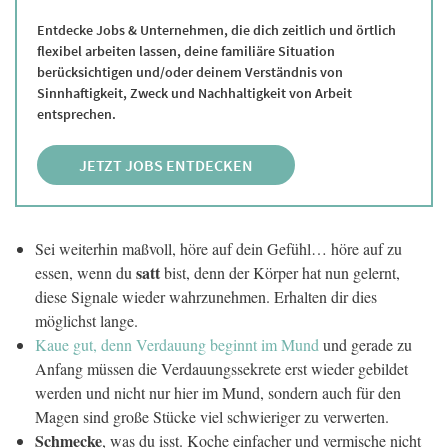
Entdecke Jobs & Unternehmen, die dich zeitlich und örtlich
flexibel arbeiten lassen, deine familiäre Situation
berücksichtigen und/oder deinem Verständnis von
Sinnhaftigkeit, Zweck und Nachhaltigkeit von Arbeit
entsprechen.
JETZT JOBS ENTDECKEN
Sei weiterhin maßvoll, höre auf dein Gefühl… höre auf zu
satt
essen, wenn du
bist, denn der Körper hat nun gelernt,
diese Signale wieder wahrzunehmen. Erhalten dir dies
möglichst lange.
Kaue gut, denn Verdauung beginnt im Mund
und gerade zu
Anfang müssen die Verdauungssekrete erst wieder gebildet
werden und nicht nur hier im Mund, sondern auch für den
Magen sind große Stücke viel schwieriger zu verwerten.
Schmecke
, was du isst. Koche einfacher und vermische nicht