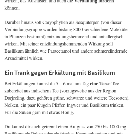
Verdauung fördern
wirken, das Aushusten und auch die
können.
Darüber hinaus soll Caryophyllen als Sesquiterpen (von dieser
Verbindungsgruppe wurden bislang 8000 verschiedene Moleküle
in Pflanzen bestimmt) entzündungshemmend und antiallergisch
wirken. Mit seiner entzündungshemmenden Wirkung soll
Basilikum ähnlich wie Paracetamol und andere schmerzlindernde
Arzneimittel wirken.
Ein Trank gegen Erkältung mit Basilikum
eine Tasse Tee
Bei Erkältungen kannst du 5 – 6 mal am Tag
zubereitet aus indischem Tee (vorzugsweise aus der Region
Darjeeling, dazu gehören grüne, schwarze und weitere Teesorten),
Nelken, ein paar Kugeln Pfeffer, Ingwer und Basilikum trinken.
Für die Süßen gern mit etwas Honig.
Du kannst dir auch getrennt einen Aufguss von 250 bis 1000 mg
Basilikum als Pulver oder als frisches Kraut zubereiten und mit