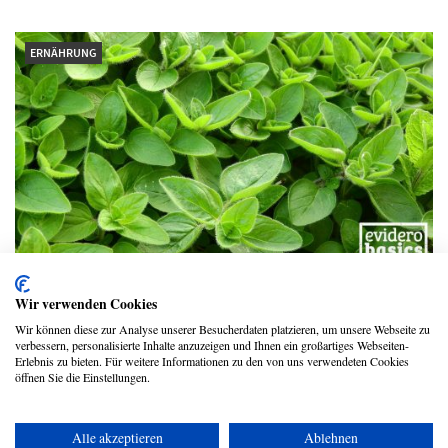
ERNÄHRUNG
Majoran wird eine medizinische Wirkung
Wir verwenden Cookies
nachgesagt
Wir können diese zur Analyse unserer Besucherdaten platzieren, um unsere Webseite zu
verbessern, personalisierte Inhalte anzuzeigen und Ihnen ein großartiges Webseiten-
evidero Redaktion
Erlebnis zu bieten. Für weitere Informationen zu den von uns verwendeten Cookies
öffnen Sie die Einstellungen.
Alle akzeptieren
Ablehnen