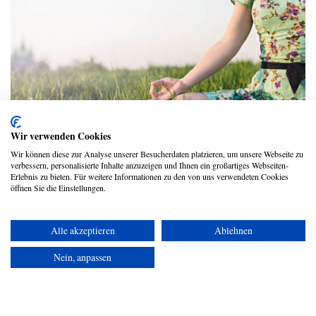
5 Wege, wie Yoga dich bei deinem
Wir verwenden Cookies
Frühjahrs-Detox unterstützen kann
Wir können diese zur Analyse unserer Besucherdaten platzieren, um unsere Webseite zu
verbessern, personalisierte Inhalte anzuzeigen und Ihnen ein großartiges Webseiten-
Stefanie Arend
Erlebnis zu bieten. Für weitere Informationen zu den von uns verwendeten Cookies
öffnen Sie die Einstellungen.
Alle akzeptieren
Ablehnen
Copyright © 2026 UmspannwerX Zukunft GmbH
Nein, anpassen