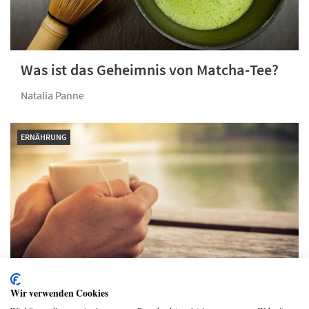
Was ist das Geheimnis von Matcha-Tee?
Natalia Panne
ERNÄHRUNG
Wir verwenden Cookies
Der passende Tee für jede Stimmung