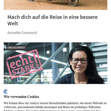
Mach dich auf die Reise in eine bessere
Welt
Annette Coumont
ENGAGEMENT
Wir verwenden Cookies
Wir können diese zur Analyse unserer Besucherdaten platzieren, um unsere Webseite zu
Was für uns fair ist, muss für andere
verbessern, personalisierte Inhalte anzuzeigen und Ihnen ein großartiges Webseiten-
Erlebnis zu bieten. Für weitere Informationen zu den von uns verwendeten Cookies