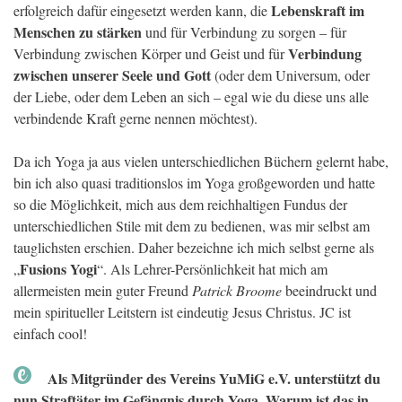
Lebenskraft im
erfolgreich dafür eingesetzt werden kann, die
Menschen zu stärken
und für Verbindung zu sorgen – für
Verbindung
Verbindung zwischen Körper und Geist und für
zwischen unserer Seele und Gott
(oder dem Universum, oder
der Liebe, oder dem Leben an sich – egal wie du diese uns alle
verbindende Kraft gerne nennen möchtest).
Da ich Yoga ja aus vielen unterschiedlichen Büchern gelernt habe,
bin ich also quasi traditionslos im Yoga großgeworden und hatte
so die Möglichkeit, mich aus dem reichhaltigen Fundus der
unterschiedlichen Stile mit dem zu bedienen, was mir selbst am
tauglichsten erschien. Daher bezeichne ich mich selbst gerne als
Fusions Yogi
„
“. Als Lehrer-Persönlichkeit hat mich am
allermeisten mein guter Freund
Patrick Broome
beeindruckt und
mein spiritueller Leitstern ist eindeutig Jesus Christus. JC ist
einfach cool!
Als Mitgründer des Vereins YuMiG e.V. unterstützt du
nun Straftäter im Gefängnis durch Yoga. Warum ist das in