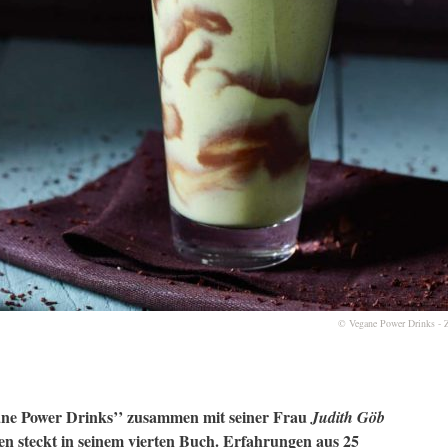
© Vegane Power Drinks - 
ane Power Drinks’’ zusammen mit seiner Frau
Judith Göb
n steckt in seinem vierten Buch. Erfahrungen aus 25