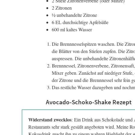
2 Stiele Zitronenverbene (oder Minze)
2 Zitronen
½ unbehandelte Zitrone
6 EL durchsichtige Apfelsüße
600 ml kaltes Wasser
Die Brennnesselspitzen waschen. Die Zitr
die Blätter von den Stielen zupfen. Die Zit
auspressen. Die unbehandelte Zitronenhälft
Brennnessel, Zitronenverbene, Zitronensaft,
Mixer geben. Zunächst auf niedriger Stufe,
der Zitrone und die Brennnessel sehr fein 
Das restliche Wasser dazugeben und nochma
Avocado-Schoko-Shake Rezept
Widerstand zwecklos
: Ein Drink aus Schokolade und Av
Restaurants sehr stark gesüßt angeboten wird. Meine R
Kokosdrink macht ihn zu einem wahren Highlight der g