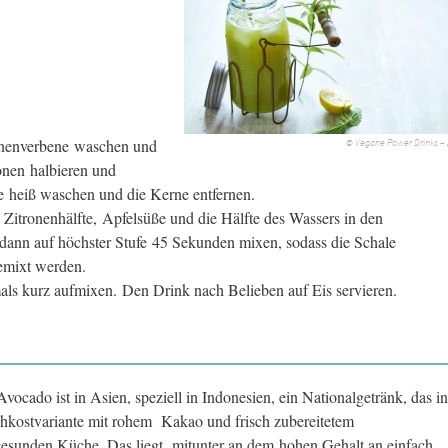
onenverbene waschen und
© Vegane Power Drinks – 
ronen halbieren und
e heiß waschen und die Kerne entfernen.
 Zitronenhälfte, Apfelsüße und die Hälfte des Wassers in den
 dann auf höchster Stufe 45 Sekunden mixen, sodass die Schale
gemixt werden.
ls kurz aufmixen. Den Drink nach Belieben auf Eis servieren.
ocado ist in Asien, speziell in Indonesien, ein Nationalgetränk, das in
ohkostvariante mit rohem Kakao und frisch zubereitetem
esunden Küche. Das liegt mitunter an dem hohen Gehalt an einfach