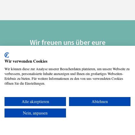
Wir freuen uns über eure
Weiterempfehlungen. Danke!
Wir verwenden Cookies
Wir können diese zur Analyse unserer Besucherdaten platzieren, um unsere Webseite zu
verbessern, personalisierte Inhalte anzuzeigen und Ihnen ein großartiges Webseiten-
Erlebnis zu bieten. Für weitere Informationen zu den von uns verwendeten Cookies
öffnen Sie die Einstellungen.
Alle akzeptieren
Ablehnen
Copyright © 2026 UmspannwerX Zukunft GmbH
Nein, anpassen