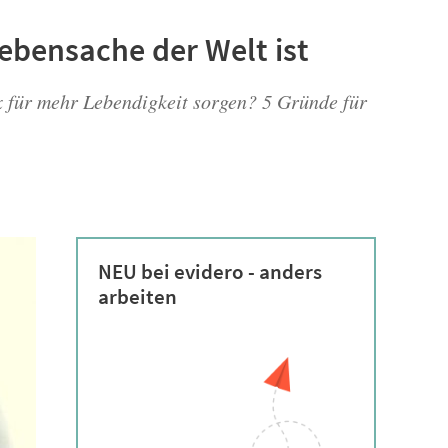
ebensache der Welt ist
ex für mehr Lebendigkeit sorgen? 5 Gründe für
NEU bei evidero - anders
arbeiten