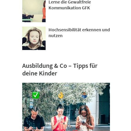
Lerne die Gewaltfreie
Kommunikation GFK
Hochsensibilität erkennen und
nutzen
Ausbildung & Co – Tipps für
deine Kinder