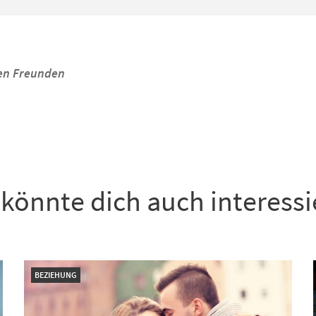
inen Freunden
könnte dich auch interess
BEZIEHUNG