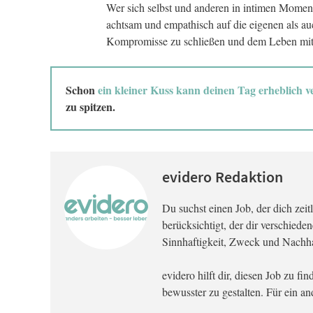
Wer sich selbst und anderen in intimen Moment
achtsam und empathisch auf die eigenen als a
Kompromisse zu schließen und dem Leben mit 
Schon
ein kleiner Kuss kann deinen Tag erheblich v
zu spitzen.
evidero Redaktion
Du suchst einen Job, der dich zeitli
berücksichtigt, der dir verschied
Sinnhaftigkeit, Zweck und Nachhal
evidero hilft dir, diesen Job zu f
bewusster zu gestalten. Für ein a