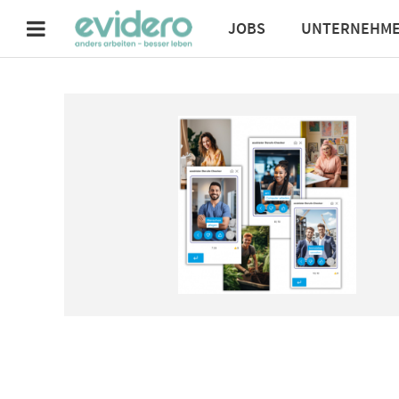
JOBS
UNTERNEHM