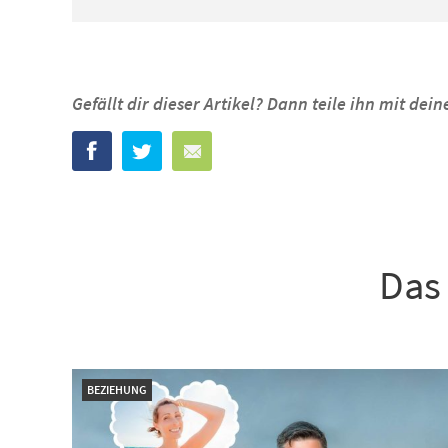
Gefällt dir dieser Artikel? Dann teile ihn mit de
Das 
BEZIEHUNG