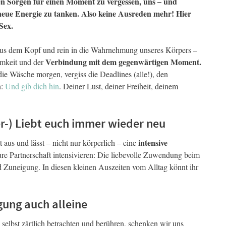
hen Sorgen für einen Moment zu vergessen, uns – und
eue Energie zu tanken. Also keine Ausreden mehr! Hier
Sex.
aus dem Kopf und rein in die Wahrnehmung unseres Körpers –
Verbindung mit dem gegenwärtigen Moment.
amkeit und der
ie Wäsche morgen, vergiss die Deadlines (alle!), den
n:
Und gib dich hin
. Deiner Lust, deiner Freiheit, deinem
er-) Liebt euch immer wieder neu
intensive
 aus und lässt – nicht nur körperlich – eine
ure Partnerschaft intensivieren: Die liebevolle Zuwendung beim
d Zuneigung. In diesen kleinen Auszeiten vom Alltag könnt ihr
igung auch alleine
 selbst zärtlich betrachten und berühren, schenken wir uns