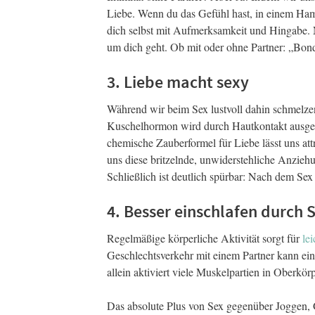
Liebe. Wenn du das Gefühl hast, in einem Ham
dich selbst mit Aufmerksamkeit und Hingabe. 
um dich geht. Ob mit oder ohne Partner: „Bond
3. Liebe macht sexy
Während wir beim Sex lustvoll dahin schmelze
Kuschelhormon wird durch Hautkontakt ausgelö
chemische Zauberformel für Liebe lässt uns att
uns diese britzelnde, unwiderstehliche Anzieh
Schließlich ist deutlich spürbar: Nach dem Sex
4. Besser einschlafen durch 
Regelmäßige körperliche Aktivität sorgt für
lei
Geschlechtsverkehr mit einem Partner kann ei
allein aktiviert viele Muskelpartien in Oberkö
Das absolute Plus von Sex gegenüber Jogge