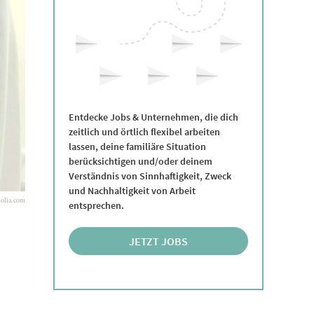
Entdecke Jobs & Unternehmen, die dich
zeitlich und örtlich flexibel arbeiten
lassen, deine familiäre Situation
berücksichtigen und/oder deinem
Verständnis von Sinnhaftigkeit, Zweck
und Nachhaltigkeit von Arbeit
tolia.com
entsprechen.
JETZT JOBS
ENTDECKEN