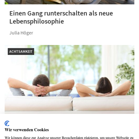
Einen Gang runterschalten als neue
Lebensphilosophie
Julia Höger
ACHTSAMKEIT
Warum es wichtig ist, sich auch mal der
Wir verwenden Cookies
Muße zu widmen
Wir können diese zur Analyse unserer Besucherdaten platzieren, um unsere Webseite zu