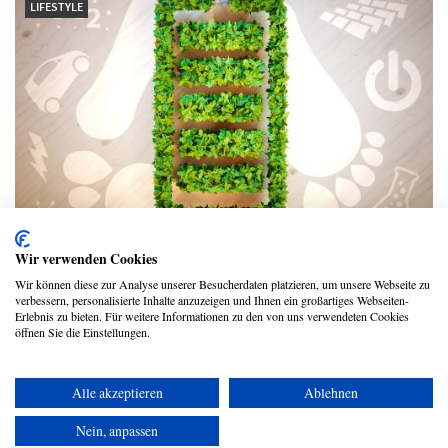
LIFESTYLE
So können wir unseren Einfluss auf die
Wir verwenden Cookies
Umwelt besser einschätzen
Wir können diese zur Analyse unserer Besucherdaten platzieren, um unsere Webseite zu
verbessern, personalisierte Inhalte anzuzeigen und Ihnen ein großartiges Webseiten-
Tanja Korsten
Erlebnis zu bieten. Für weitere Informationen zu den von uns verwendeten Cookies
öffnen Sie die Einstellungen.
Alle akzeptieren
Ablehnen
Copyright © 2026 UmspannwerX Zukunft GmbH
Nein, anpassen