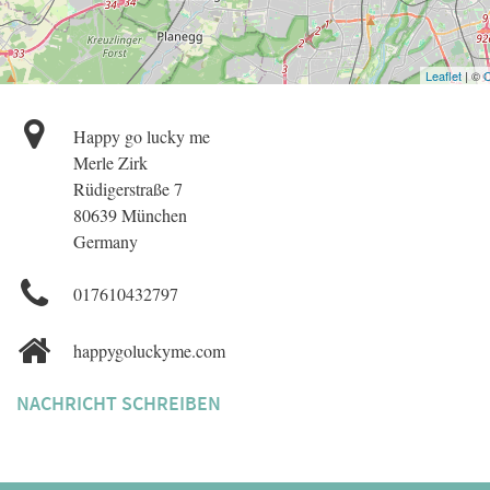
Leaflet
| ©
O
Happy go lucky me
Merle Zirk
Rüdigerstraße 7
80639 München
Germany
017610432797
happygoluckyme.com
NACHRICHT SCHREIBEN