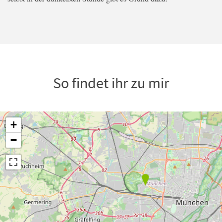
So findet ihr zu mir
+
−