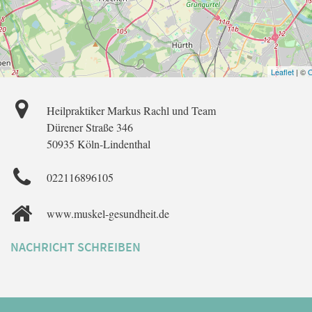
Leaflet
| ©
O
Heilpraktiker Markus Rachl und Team
Dürener Straße 346
50935 Köln-Lindenthal
022116896105
www.muskel-gesundheit.de
NACHRICHT SCHREIBEN