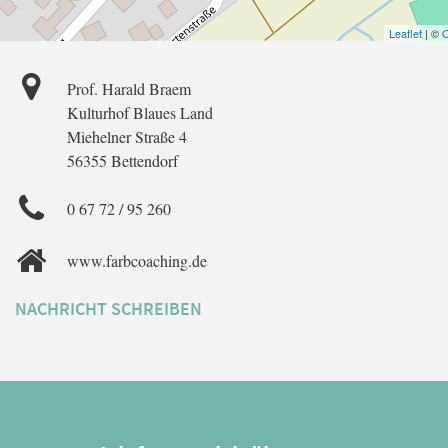
Leaflet
| ©
O
Prof. Harald Braem
Kulturhof Blaues Land
Miehelner Straße 4
56355 Bettendorf
0 67 72 / 95 260
www.farbcoaching.de
NACHRICHT SCHREIBEN