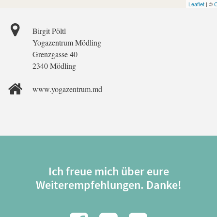
Leaflet
| ©
O
Birgit Pöltl
Yogazentrum Mödling
Grenzgasse 40
2340 Mödling
www.yogazentrum.md
Ich freue mich über eure
Weiterempfehlungen. Danke!