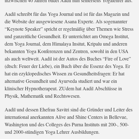
inzwischen 40 Jahren bildet Aadil nun seinerseits Yogalehrer aus.
Aadil schreibt für das Yoga Journal und ist für das Magazin und
die Website der ausgewiesene Asana Experte. Als sogenannter
“Keynote Speaker” spricht er regelmäßig über Themen wie Stress
und ganzeitliche Gesundheit. Er unterrichtet am Omega Institut,
dem Yoga Journal, dem Himalaya Insitut, Kripalu und anderen
bekannten Yoga Konferenzen und Zentren, sowohl in den USA
als auch weltweit. Aadil ist der Autos des Buches “Fire of Love”
(dtsch: Feuer der Liebe), ein Buch über die Essenz des Yoga. Er
hat ein ezyklopedisches Wissen zu Gesundheitsfragen: Er hat
alternative Gesundheit und Ayurveda studiert und war ein
klinischer Hypnotherapeut. ZUdem hat Aadil Abschlüsse in
Physik, Mathematik und Rechtswesen.
Aadil und dessen Ehefrau Savitri sind die Gründer und Leiter des
international anerkannten Alive and Shine Centers in Bellevue,
Washington und des Colleges des Purna Instituts mit 200-, 500-
und 2000-stündigen Yoga Lehrer Ausbildungen.