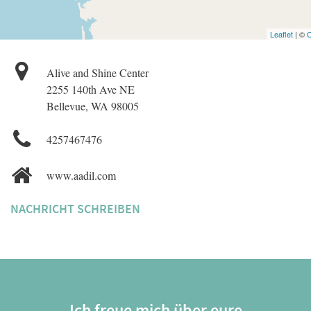
Leaflet
| ©
O
Alive and Shine Center
2255 140th Ave NE
Bellevue, WA 98005
4257467476
www.aadil.com
NACHRICHT SCHREIBEN
Ich freue mich über eure