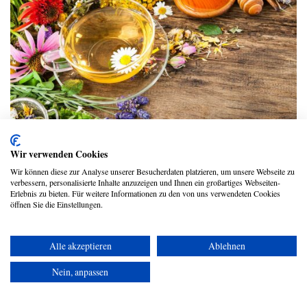
Mit diesen Lebensmitteln kannst du
Wir verwenden Cookies
Entzündungen lindern
Wir können diese zur Analyse unserer Besucherdaten platzieren, um unsere Webseite zu
verbessern, personalisierte Inhalte anzuzeigen und Ihnen ein großartiges Webseiten-
evidero Redaktion
Erlebnis zu bieten. Für weitere Informationen zu den von uns verwendeten Cookies
öffnen Sie die Einstellungen.
Alle akzeptieren
Ablehnen
Copyright © 2026 UmspannwerX Zukunft GmbH
Nein, anpassen