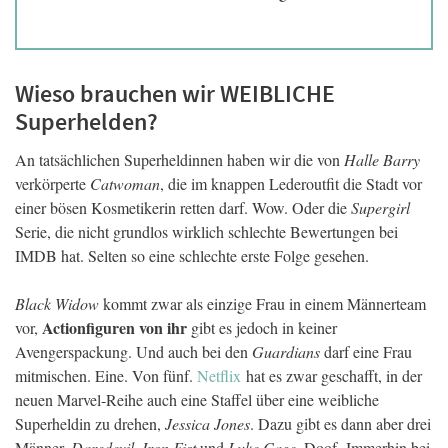
Wieso brauchen wir WEIBLICHE
Superhelden?
An tatsächlichen Superheldinnen haben wir die von
Halle Barry
verkörperte
Catwoman
, die im knappen Lederoutfit die Stadt vor
einer bösen Kosmetikerin retten darf. Wow. Oder die
Supergirl
Serie, die nicht grundlos wirklich schlechte Bewertungen bei
IMDB hat. Selten so eine schlechte erste Folge gesehen.
Black Widow
kommt zwar als einzige Frau in einem Männerteam
Actionfiguren von ihr
vor,
gibt es jedoch in keiner
Avengerspackung. Und auch bei den
Guardians
darf eine Frau
mitmischen. Eine. Von fünf.
Netflix
hat es zwar geschafft, in der
neuen Marvel-Reihe auch eine Staffel über eine weibliche
Superheldin zu drehen,
Jessica Jones
. Dazu gibt es dann aber drei
Männer,
Daredevil
,
Iron Fist
und
Luke Cage
. Doof. Immerhin bei