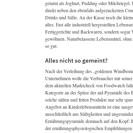
getarnt als Joghurt, Pudding oder Milchriegel
direkt neben den ebenfalls aufgezuckerten Cr
Drinks und Säfte. An der Kasse noch die kleine
alles. Fast alle industriell hergestellten Lebens
Fertiggerichte und Backwaren, sondern sogar 
gewöhnen. Naturbelassene Lebensmittel, ohne
so gut.
Alles nicht so gemeint?
Nach der Verleihung des „goldenen Windbeutels
Unternehmen wolle die Verbraucher mit seiner 
dem aktuellen Marktcheck von Foodwatch fallen
Kategorie an der Spitze der aid-Pyramide des 
solche süßen und fetten Produkte nur sehr spar
Angebot an Kinderlebensmitteln ist eine ausge
ausschließlich aus Süßigkeiten und ungesunden
Ernährungspyramide demnach auf den Kopf: Ih
der ernährungsphysiologischen Empfehlungen f