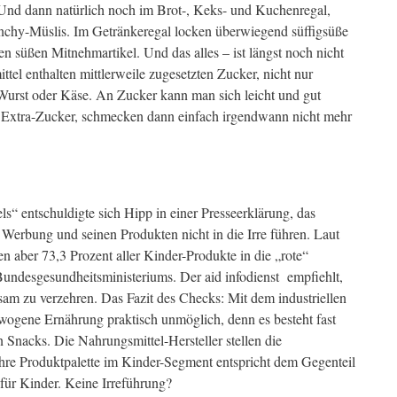
. Und dann natürlich noch im Brot-, Keks- und Kuchenregal,
unchy-Müslis. Im Getränkeregal locken überwiegend süffigsüße
n süßen Mitnehmartikel. Und das alles – ist längst noch nicht
mittel enthalten mittlerweile zugesetzten Zucker, nicht nur
Wurst oder Käse. An Zucker kann man sich leicht und gut
 Extra-Zucker, schmecken dann einfach irgendwann nicht mehr
“ entschuldigte sich Hipp in einer Presseerklärung, das
Werbung und seinen Produkten nicht in die Irre führen. Laut
 aber 73,3 Prozent aller Kinder-Produkte in die „rote“
Bundesgesundheitsministeriums. Der aid infodienst empfiehlt,
sam zu verzehren. Das Fazit des Checks: Mit dem industriellen
wogene Ernährung praktisch unmöglich, denn es besteht fast
 Snacks. Die Nahrungsmittel-Hersteller stellen die
re Produktpalette im Kinder-Segment entspricht dem Gegenteil
ür Kinder. Keine Irreführung?