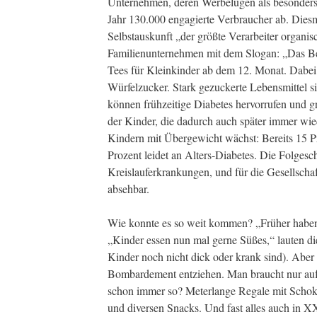
Unternehmen, deren Werbelügen als besonder
Jahr 130.000 engagierte Verbraucher ab. Diesm
Selbstauskunft „der größte Verarbeiter organi
Familienunternehmen mit dem Slogan: „Das Bes
Tees für Kleinkinder ab dem 12. Monat. Dabei e
Würfelzucker. Stark gezuckerte Lebensmittel s
können frühzeitige Diabetes hervorrufen und g
der Kinder, die dadurch auch später immer wi
Kindern mit Übergewicht wächst: Bereits 15 P
Prozent leidet an Alters-Diabetes. Die Folgesc
Kreislauferkrankungen, und für die Gesellschaf
absehbar.
Wie konnte es so weit kommen? „Früher haben 
„Kinder essen nun mal gerne Süßes,“ lauten d
Kinder noch nicht dick oder krank sind). Abe
Bombardement entziehen. Man braucht nur auf
schon immer so? Meterlange Regale mit Schok
und diversen Snacks. Und fast alles auch in X