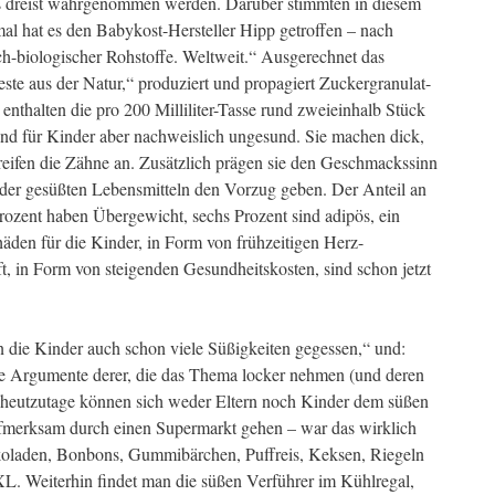
s dreist wahrgenommen werden. Darüber stimmten in diesem
al hat es den Babykost-Hersteller Hipp getroffen – nach
sch-biologischer Rohstoffe. Weltweit.“ Ausgerechnet das
te aus der Natur,“ produziert und propagiert Zuckergranulat-
nthalten die pro 200 Milliliter-Tasse rund zweieinhalb Stück
ind für Kinder aber nachweislich ungesund. Sie machen dick,
reifen die Zähne an. Zusätzlich prägen sie den Geschmackssinn
eder gesüßten Lebensmitteln den Vorzug geben. Der Anteil an
rozent haben Übergewicht, sechs Prozent sind adipös, ein
häden für die Kinder, in Form von frühzeitigen Herz-
t, in Form von steigenden Gesundheitskosten, sind schon jetzt
die Kinder auch schon viele Süßigkeiten gegessen,“ und:
ie Argumente derer, die das Thema locker nehmen (und deren
r heutzutage können sich weder Eltern noch Kinder dem süßen
merksam durch einen Supermarkt gehen – war das wirklich
oladen, Bonbons, Gummibärchen, Puffreis, Keksen, Riegeln
XL. Weiterhin findet man die süßen Verführer im Kühlregal,