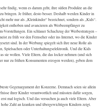
ehr findig, wenn es darum geht, ihre süßen Produkte an die
 bringen. Je früher, desto besser. Deshalb werden Kinder in
cht mehr nur als „Kleinkinder“ bezeichnet, sondern als „Kids“.
igkeit enthoben und avancieren als Werbeempfänger zu
-Vorstellungen. Ein schlauer Schachzug der Werbestrategen –
meist zu früh vor den Fernseher oder ins Internet, wo die Kinder
setzt sind. In der Werbung spiegelt sich ihre neue Rolle als
, Spielsachen oder Unterhaltungselektronik. Und die Kids
as sie wollen. Viele Eltern, die das locker nehmen (und sich
 hier nur zu frühen Konsumenten erzogen werden), geben dem
eliebteste Gegenargument der Konzerne. Demnach seien sie allein
nisse ihrer Kinder verantwortlich und müssten dafür sorgen,
t erst mal logisch. Und das versuchen ja auch viele Eltern. Aber
e hohe Zahl an kranken und übergewichtigen Kindern zeigt.