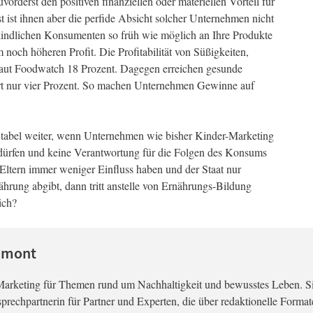
orderst den positiven finanziellen oder materiellen Vorteil für
st ist ihnen aber die perfide Absicht solcher Unternehmen nicht
 kindlichen Konsumenten so früh wie möglich an Ihre Produkte
noch höheren Profit. Die Profitabilität von Süßigkeiten,
laut Foodwatch 18 Prozent. Dagegen erreichen gesunde
t nur vier Prozent. So machen Unternehmen Gewinne auf
itabel weiter, wenn Unternehmen wie bisher Kinder-Marketing
dürfen und keine Verantwortung für die Folgen des Konsums
ltern immer weniger Einfluss haben und der Staat nur
rung abgibt, dann tritt anstelle von Ernährungs-Bildung
ich?
umont
Marketing für Themen rund um Nachhaltigkeit und bewusstes Leben. S
prechpartnerin für Partner und Experten, die über redaktionelle Format