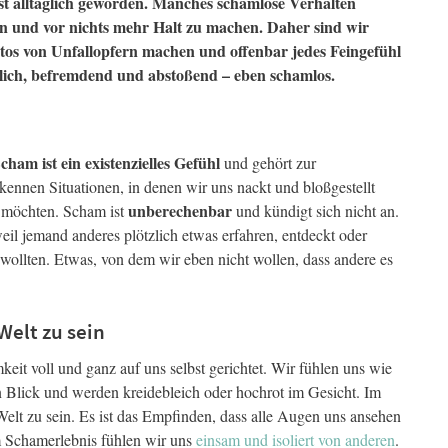
gst alltäglich geworden. Manches schamlose Verhalten
en und vor nichts mehr Halt zu machen. Daher sind wir
Fotos von Unfallopfern machen und offenbar jedes Feingefühl
lich, befremdend und abstoßend – eben schamlos.
cham ist ein existenzielles Gefühl
und gehört zur
ennen Situationen, in denen wir uns nackt und bloßgestellt
unberechenbar
n möchten. Scham ist
und kündigt sich nicht an.
eil jemand anderes plötzlich etwas erfahren, entdeckt oder
 wollten. Etwas, von dem wir eben nicht wollen, dass andere es
Welt zu sein
it voll und ganz auf uns selbst gerichtet. Wir fühlen uns wie
n Blick und werden kreidebleich oder hochrot im Gesicht. Im
elt zu sein. Es ist das Empfinden, dass alle Augen uns ansehen
Im Schamerlebnis fühlen wir uns
einsam und isoliert von anderen
.