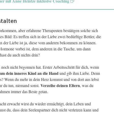
er mit Anne Heintze inklusive Coaching
stalten
vorkommen, aber erfahrene Therapeuten bestätigen solche sich
Bild: Es treffen sich in der Liebe zwei bedürftige Bettler, die
n in der Liebe ist ja, diese vom anderen bekommen zu können.
 Hormone vorbei ist, dem anderen in die Tasche, um dann
hast du auch nichts drin?
 noch nicht begonnen hat. Erster Arbeitsschritt für dich, wenn
m dein inneres Kind an die Hand
und gib ihm Liebe. Denn
 das? Wenn du mehr in dein Herz kommst und von dort aus lebst
Verzeihe deinen Eltern
ur du tun, niemand sonst.
, was du
 Rahmen immer das Beste getan.
macht erwacht wirst du wieder ermächtigt, dein Leben und
st du, dass dein Seelenpartner dich nicht verletzen kann und