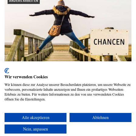
ANDERS ARBEITEN
Hop oder top im Job – der Sprachstil
Wir verwenden Cookies
macht den kleinen Unterschied
Wir können diese zur Analyse unserer Besucherdaten platzieren, um unsere Webseite zu
verbessern, personalisierte Inhalte anzuzeigen und Ihnen ein großartiges Webseiten-
Jutta Echterhoff
Erlebnis zu bieten. Für weitere Informationen zu den von uns verwendeten Cookies
öffnen Sie die Einstellungen.
Alle akzeptieren
Ablehnen
Copyright © 2026 UmspannwerX Zukunft GmbH
Nein, anpassen